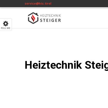
service@hts.tirol
PULL ME
Heiztechnik Stei